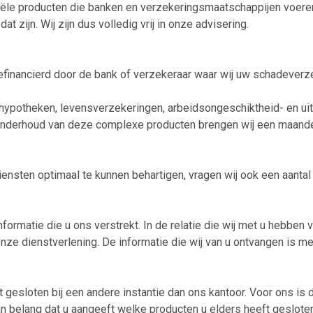
iële producten die banken en verzekeringsmaatschappijen voeren.
 zijn. Wij zijn dus volledig vrij in onze advisering.
nancierd door de bank of verzekeraar waar wij uw schadeverz
hypotheken, levensverzekeringen, arbeidsongeschiktheid- en uitv
nderhoud van deze complexe producten brengen wij een maandeli
ensten optimaal te kunnen behartigen, vragen wij ook een aantal
nformatie die u ons verstrekt. In de relatie die wij met u hebben
r onze dienstverlening. De informatie die wij van u ontvangen is 
ft gesloten bij een andere instantie dan ons kantoor. Voor ons i
n belang dat u aangeeft welke producten u elders heeft gesloten