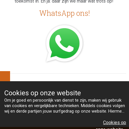
toekomst in. En ja: daar zijn we maar wat trots op!
WhatsApp ons!
Cookies op
onze website
Om je goed en persoonlijk van dienst te zijn, maken wij gebruik
van cookies en vergelijkbare technieken. Middels cookies volgen
wij en derde partijen jouw surfgedrag op onze website. Hiermee
tonen wij gepersonaliseerde advertenties en dit maakt het voor
Bekijk
jou mogelijk om informatie te delen via social media.
Cookies op
ons cookiebeleid