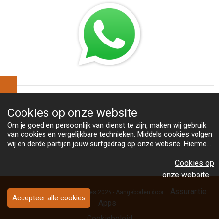
Cookies op
onze website
Om je goed en persoonlijk van dienst te zijn, maken wij gebruik
van cookies en vergelijkbare technieken. Middels cookies volgen
wij en derde partijen jouw surfgedrag op onze website. Hiermee
tonen wij gepersonaliseerde advertenties en dit maakt het voor
Bekijk
jou mogelijk om informatie te delen via social media.
Cookies op
ons cookiebeleid
onze website
Assurantie
Copyright Van Heeswijk Advies 2026 - Aangeboden door
Accepteer alle cookies
Apps
Cookiebeleid