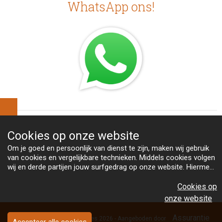
WhatsApp ons!
Cookies op
onze website
Om je goed en persoonlijk van dienst te zijn, maken wij gebruik
van cookies en vergelijkbare technieken. Middels cookies volgen
wij en derde partijen jouw surfgedrag op onze website. Hiermee
tonen wij gepersonaliseerde advertenties en dit maakt het voor
Bekijk
jou mogelijk om informatie te delen via social media.
Cookies op
ons cookiebeleid
onze website
Assurantie
Copyright Van Heeswijk Advies 2026 - Aangeboden door