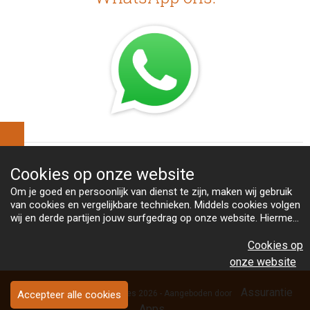
Cookies op
onze website
Om je goed en persoonlijk van dienst te zijn, maken wij gebruik
van cookies en vergelijkbare technieken. Middels cookies volgen
wij en derde partijen jouw surfgedrag op onze website. Hiermee
tonen wij gepersonaliseerde advertenties en dit maakt het voor
Bekijk
jou mogelijk om informatie te delen via social media.
Cookies op
ons cookiebeleid
onze website
Assurantie
Copyright Van Heeswijk Advies 2026 - Aangeboden door
Accepteer alle cookies
Apps